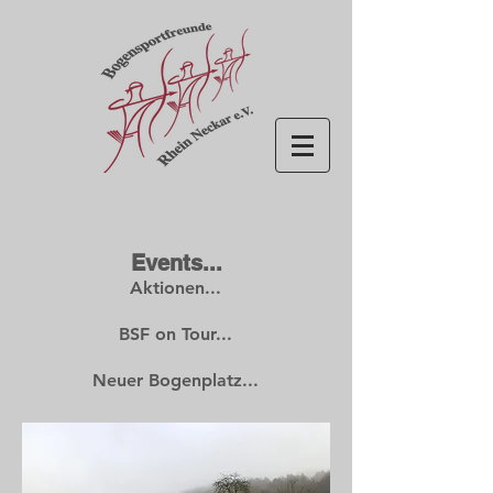
Events...
Aktionen...
BSF on Tour...
Neuer Bogenplatz...