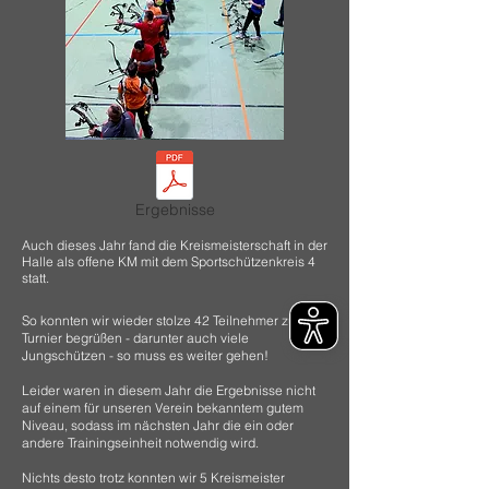
Ergebnisse
Auch dieses Jahr fand die Kreismeisterschaft in der
Halle als offene KM mit dem Sportschützenkreis
4
statt.
So konnten wir wieder stolze
42 Teilnehmer zum
Turnier begrüßen - darunter auch viele
Jungschützen - so muss es weiter gehen!
Leider waren in diesem Jahr die Ergebnisse nicht
auf einem für unseren Verein bekanntem gutem
Niveau, sodass im nächsten Jahr die ein oder
andere Trainingseinheit notwendig wird.
Nichts desto trotz konnten wir
5 Kreismeister