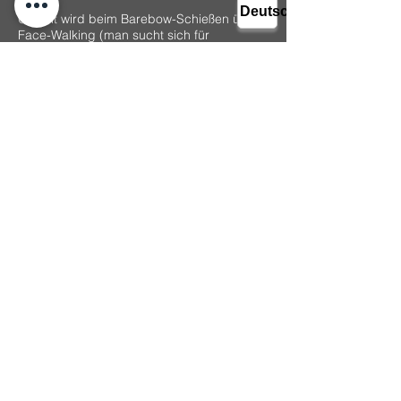
Gezielt wird beim Barebow-Schießen über
Face-Walking (man sucht sich für
verschiedene Entfernungen
unterschiedliche Ankerpunkte im Gesicht)
oder über String-Walking. Beim String-
Walking zielt man über die Pfeilspitze und
greift in unterschiedlichen Höhen unter der
Nocke die Sehne ab.
Als Pfeile werden Alu- oder Carbonpfeile
geschossen.
Impressum
Datenschutzerklärung
© 2025 BSF Rhein Neckar e.V.
Wiesloch
www.bsf-rhein-neckar.com
info-bsf-rhein-neckar@t-online.de
Kooperation mit: